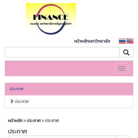
หน้าหลักมหาวิทยาลัย
Toggle
navigati
ประกาศ
ประกาศ
หน้าหลัก
>
ประกาศ
> ประกาศ
ประกาศ