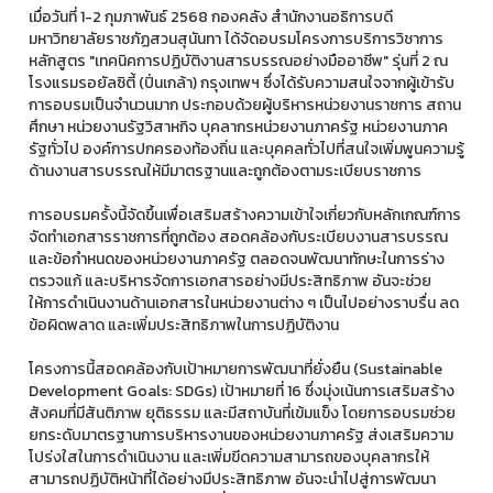
เมื่อวันที่ 1-2 กุมภาพันธ์ 2568 กองคลัง สำนักงานอธิการบดี
มหาวิทยาลัยราชภัฏสวนสุนันทา ได้จัดอบรมโครงการบริการวิชาการ
หลักสูตร "เทคนิคการปฏิบัติงานสารบรรณอย่างมืออาชีพ" รุ่นที่ 2 ณ
โรงแรมรอยัลซิตี้ (ปิ่นเกล้า) กรุงเทพฯ ซึ่งได้รับความสนใจจากผู้เข้ารับ
การอบรมเป็นจำนวนมาก ประกอบด้วยผู้บริหารหน่วยงานราชการ สถาน
ศึกษา หน่วยงานรัฐวิสาหกิจ บุคลากรหน่วยงานภาครัฐ หน่วยงานภาค
รัฐทั่วไป องค์การปกครองท้องถิ่น และบุคคลทั่วไปที่สนใจเพิ่มพูนความรู้
ด้านงานสารบรรณให้มีมาตรฐานและถูกต้องตามระเบียบราชการ
การอบรมครั้งนี้จัดขึ้นเพื่อเสริมสร้างความเข้าใจเกี่ยวกับหลักเกณฑ์การ
จัดทำเอกสารราชการที่ถูกต้อง สอดคล้องกับระเบียบงานสารบรรณ
และข้อกำหนดของหน่วยงานภาครัฐ ตลอดจนพัฒนาทักษะในการร่าง
ตรวจแก้ และบริหารจัดการเอกสารอย่างมีประสิทธิภาพ อันจะช่วย
ให้การดำเนินงานด้านเอกสารในหน่วยงานต่าง ๆ เป็นไปอย่างราบรื่น ลด
ข้อผิดพลาด และเพิ่มประสิทธิภาพในการปฏิบัติงาน
โครงการนี้สอดคล้องกับเป้าหมายการพัฒนาที่ยั่งยืน (Sustainable
Development Goals: SDGs) เป้าหมายที่ 16 ซึ่งมุ่งเน้นการเสริมสร้าง
สังคมที่มีสันติภาพ ยุติธรรม และมีสถาบันที่เข้มแข็ง โดยการอบรมช่วย
ยกระดับมาตรฐานการบริหารงานของหน่วยงานภาครัฐ ส่งเสริมความ
โปร่งใสในการดำเนินงาน และเพิ่มขีดความสามารถของบุคลากรให้
สามารถปฏิบัติหน้าที่ได้อย่างมีประสิทธิภาพ อันจะนำไปสู่การพัฒนา